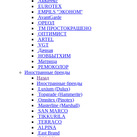
Акватекс
EUROTEX
EMPILS ''ЭКОНОМ''
AvantGarde
ОРЕОЛ
ТМ ПРОСТОКРАШЕНО
ОПТИМИСТ
ARTEL
VGT
Дачная
НОВБЫТХИМ
Матрица
РЕМОКОЛОР
Иностранные бренды
Назад
Иностранные бренды
Luxium (Dulux)
Topgrade (Hammerite)
Omnitex (Pinotex)
Masterline (Marshall)
SAN MARCO
TIKKURILA
TERRACO
ALPINA
East Brand