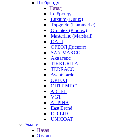
По бренду
Назад
По бренду
Luxium (Dulux)
Topgrade (Hammerite)
Omnitex (Pinotex)
Masterline (Marshall)
DALI
ОРЕОЛ Дисконт
SAN MARCO
Акватекс
TIKKURILA
TERRACO
AvantGarde
ОРЕОЛ
ОПТИМИСТ
ARTEL
VGT
ALPINA
East Brand
DOILID
UNICOAT
Эмали
Назад
Эмали