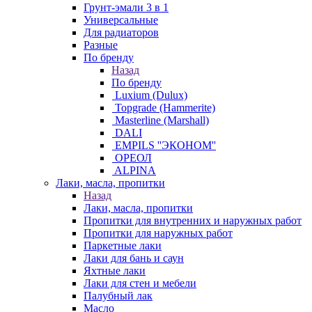
Грунт-эмали 3 в 1
Универсальные
Для радиаторов
Разные
По бренду
Назад
По бренду
Luxium (Dulux)
Topgrade (Hammerite)
Masterline (Marshall)
DALI
EMPILS ''ЭКОНОМ''
ОРЕОЛ
ALPINA
Лаки, масла, пропитки
Назад
Лаки, масла, пропитки
Пропитки для внутренних и наружных работ
Пропитки для наружных работ
Паркетные лаки
Лаки для бань и саун
Яхтные лаки
Лаки для стен и мебели
Палубный лак
Масло