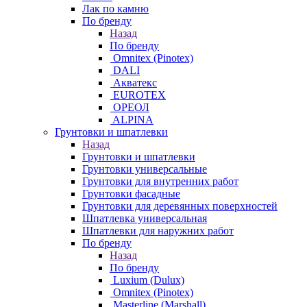
Лак по камню
По бренду
Назад
По бренду
Omnitex (Pinotex)
DALI
Акватекс
EUROTEX
ОРЕОЛ
ALPINA
Грунтовки и шпатлевки
Назад
Грунтовки и шпатлевки
Грунтовки универсальные
Грунтовки для внутренних работ
Грунтовки фасадные
Грунтовки для деревянных поверхностей
Шпатлевка универсальная
Шпатлевки для наружних работ
По бренду
Назад
По бренду
Luxium (Dulux)
Omnitex (Pinotex)
Masterline (Marshall)