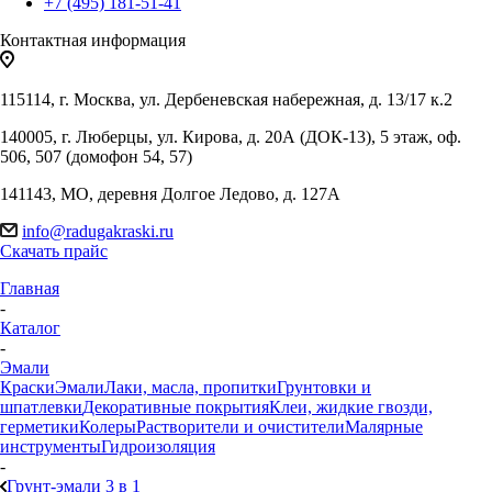
+7 (495) 181-51-41
Контактная информация
115114, г. Москва, ул. Дербеневская набережная, д. 13/17 к.2
140005, г. Люберцы, ул. Кирова, д. 20А (ДОК-13), 5 этаж, оф.
506, 507 (домофон 54, 57)
141143, МО, деревня Долгое Ледово, д. 127А
info@radugakraski.ru
Скачать прайс
Главная
-
Каталог
-
Эмали
Краски
Эмали
Лаки, масла, пропитки
Грунтовки и
шпатлевки
Декоративные покрытия
Клеи, жидкие гвозди,
герметики
Колеры
Растворители и очистители
Малярные
инструменты
Гидроизоляция
-
Грунт-эмали 3 в 1