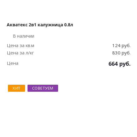
Акватекс 2в1 калужница 0.8л
В наличии
Цена за кв.м
124 руб.
Цена за л/кг
830 руб.
Цена
664
руб.
ХИТ
СОВЕТУЕМ