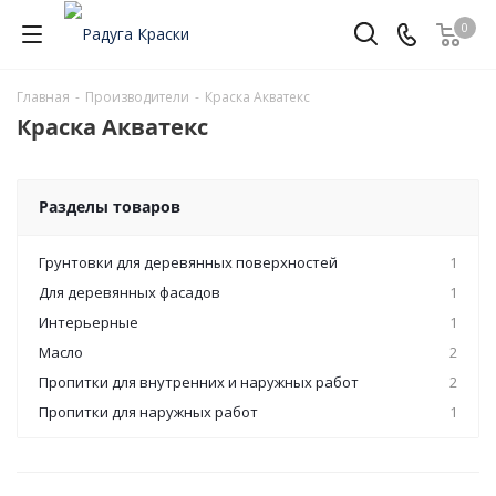
0
Главная
-
Производители
-
Краска Акватекс
Краска Акватекс
Разделы товаров
Грунтовки для деревянных поверхностей
1
Для деревянных фасадов
1
Интерьерные
1
Масло
2
Пропитки для внутренних и наружных работ
2
Пропитки для наружных работ
1