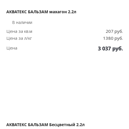
АКВАТЕКС БАЛЬЗАМ махагон 2.2л
В наличии
Цена за кв.м
207 руб.
Цена за л/кг
1380 руб.
Цена
3 037
руб.
АКВАТЕКС БАЛЬЗАМ Бесцветный 2.2л