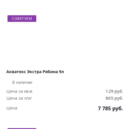
СОВЕТУЕМ
Акватекс Экстра Рябина 9л
В наличии
Цена за кв.м
129 руб.
Цена за л/кг
865 руб.
Цена
7 785
руб.