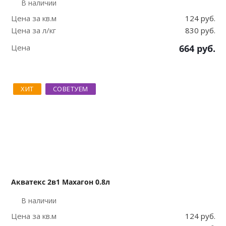
В наличии
Цена за кв.м
124 руб.
Цена за л/кг
830 руб.
Цена
664
руб.
ХИТ
СОВЕТУЕМ
Акватекс 2в1 Махагон 0.8л
В наличии
Цена за кв.м
124 руб.