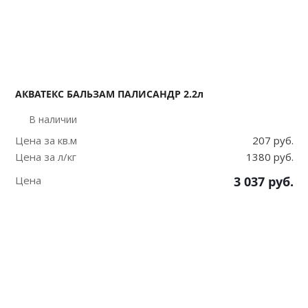
АКВАТЕКС БАЛЬЗАМ ПАЛИСАНДР 2.2л
В наличии
Цена за кв.м
207 руб.
Цена за л/кг
1380 руб.
Цена
3 037
руб.