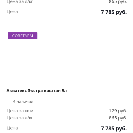
Цена за л/кг
865 руб.
Цена
7 785
руб.
СОВЕТУЕМ
Акватекс Экстра каштан 9л
В наличии
Цена за кв.м
129 руб.
Цена за л/кг
865 руб.
Цена
7 785
руб.