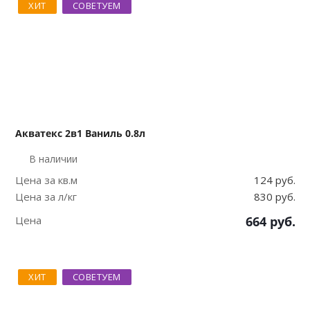
ХИТ
СОВЕТУЕМ
Акватекс 2в1 Ваниль 0.8л
В наличии
Цена за кв.м
124 руб.
Цена за л/кг
830 руб.
Цена
664
руб.
ХИТ
СОВЕТУЕМ