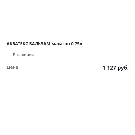
АКВАТЕКС БАЛЬЗАМ махагон 0,75л
В наличии
Цена
1 127
руб.