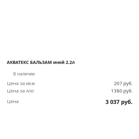
АКВАТЕКС БАЛЬЗАМ иней 2.2л
В наличии
Цена за кв.м
207 руб.
Цена за л/кг
1380 руб.
Цена
3 037
руб.