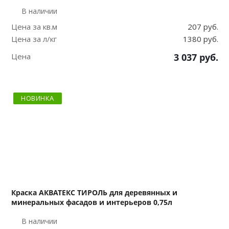
В наличии
Цена за кв.м
207 руб.
Цена за л/кг
1380 руб.
Цена
3 037
руб.
НОВИНКА
Краска АКВАТЕКС ТИРОЛЬ для деревянных и
минеральных фасадов и интерьеров 0,75л
В наличии