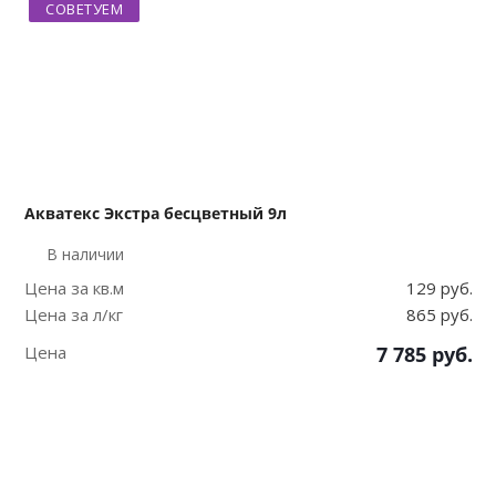
СОВЕТУЕМ
Акватекс Экстра бесцветный 9л
В наличии
Цена за кв.м
129 руб.
Цена за л/кг
865 руб.
Цена
7 785
руб.