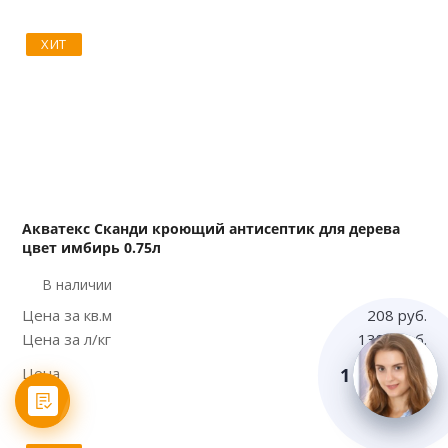
ХИТ
Акватекс Сканди кроющий антисептик для дерева
цвет имбирь 0.75л
В наличии
Цена за кв.м
208 руб.
Цена за л/кг
1389 руб.
Цена
1 042
руб.