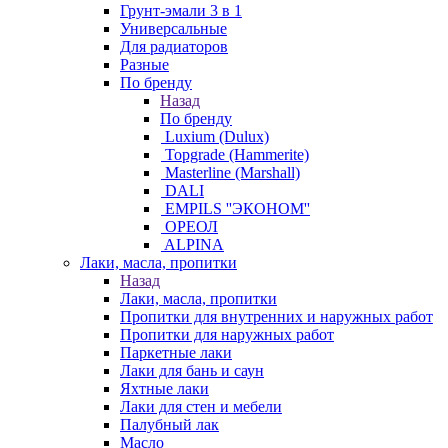
Грунт-эмали 3 в 1
Универсальные
Для радиаторов
Разные
По бренду
Назад
По бренду
Luxium (Dulux)
Topgrade (Hammerite)
Masterline (Marshall)
DALI
EMPILS ''ЭКОНОМ''
ОРЕОЛ
ALPINA
Лаки, масла, пропитки
Назад
Лаки, масла, пропитки
Пропитки для внутренних и наружных работ
Пропитки для наружных работ
Паркетные лаки
Лаки для бань и саун
Яхтные лаки
Лаки для стен и мебели
Палубный лак
Масло