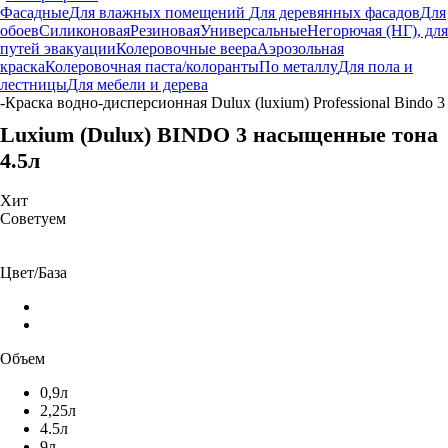
Фасадные
Для влажных помещений
Для деревянных фасадов
Для
обоев
Силиконовая
Резиновая
Универсальные
Негорючая (НГ), для
путей эвакуации
Колеровочные веера
Аэрозольная
краска
Колеровочная паста/колоранты
По металлу
Для пола и
лестницы
Для мебели и дерева
-
Краска водно-дисперсионная Dulux (luxium) Professional Bindo 3
Luxium (Dulux) BINDO 3 насыщенные тона
4.5л
Хит
Советуем
Цвет/База
Объем
0,9л
2,25л
4.5л
9л