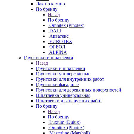
Лак по камню
По бренду
Назад
По бренду
Omnitex (Pinotex)
DALI
Акватекс
EUROTEX
ОРЕОЛ
ALPINA
Грунтовки и шпатлевки
Назад
Грунтовки и шпатлевки
Грунтовки универсальные
Грунтовки для внутренних работ
Грунтовки фасадные
Грунтовки для деревянных поверхностей
Шпатлевка универсальная
Шпатлевки для наружних работ
По бренду
Назад
По бренду
Luxium (Dulux)
Omnitex (Pinotex)
Masterline (Marshall)