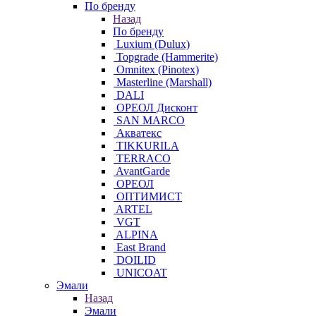
По бренду
Назад
По бренду
Luxium (Dulux)
Topgrade (Hammerite)
Omnitex (Pinotex)
Masterline (Marshall)
DALI
ОРЕОЛ Дисконт
SAN MARCO
Акватекс
TIKKURILA
TERRACO
AvantGarde
ОРЕОЛ
ОПТИМИСТ
ARTEL
VGT
ALPINA
East Brand
DOILID
UNICOAT
Эмали
Назад
Эмали