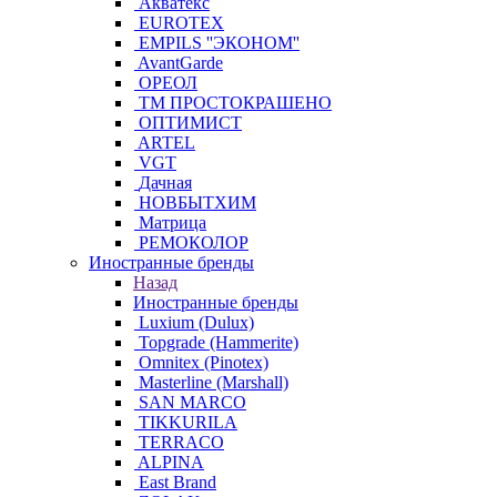
Акватекс
EUROTEX
EMPILS ''ЭКОНОМ''
AvantGarde
ОРЕОЛ
ТМ ПРОСТОКРАШЕНО
ОПТИМИСТ
ARTEL
VGT
Дачная
НОВБЫТХИМ
Матрица
РЕМОКОЛОР
Иностранные бренды
Назад
Иностранные бренды
Luxium (Dulux)
Topgrade (Hammerite)
Omnitex (Pinotex)
Masterline (Marshall)
SAN MARCO
TIKKURILA
TERRACO
ALPINA
East Brand