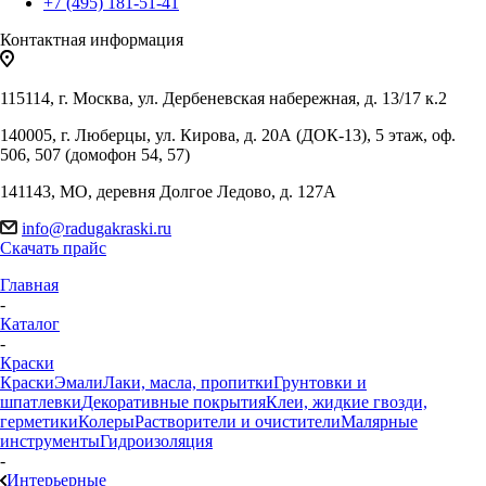
+7 (495) 181-51-41
Контактная информация
115114, г. Москва, ул. Дербеневская набережная, д. 13/17 к.2
140005, г. Люберцы, ул. Кирова, д. 20А (ДОК-13), 5 этаж, оф.
506, 507 (домофон 54, 57)
141143, МО, деревня Долгое Ледово, д. 127А
info@radugakraski.ru
Скачать прайс
Главная
-
Каталог
-
Краски
Краски
Эмали
Лаки, масла, пропитки
Грунтовки и
шпатлевки
Декоративные покрытия
Клеи, жидкие гвозди,
герметики
Колеры
Растворители и очистители
Малярные
инструменты
Гидроизоляция
-
Интерьерные