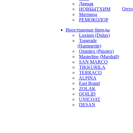
Дачная
Опто
НОВБЫТХИМ
Матрица
РЕМОКОЛОР
Иностранные бренды
Luxium (Dulux)
Topgrade
(Hammerite)
Omnitex (Pinotex)
Masterline (Marshall)
SAN MARCO
TIKKURILA
TERRACO
ALPINA
East Brand
ZOLAK
DOILID
UNICOAT
DESAN