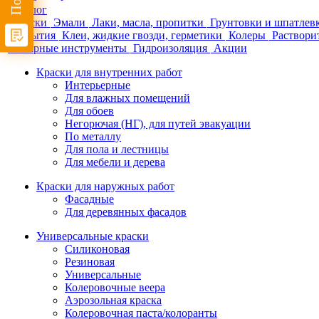
Каталог
Краски
Эмали
Лаки, масла, пропитки
Грунтовки и шпатлев
покрытия
Клеи, жидкие гвозди, герметики
Колеры
Раствори
Малярные инструменты
Гидроизоляция
Акции
Краски для внутренних работ
Интерьерные
Для влажных помещений
Для обоев
Негорючая (НГ), для путей эвакуации
По металлу
Для пола и лестницы
Для мебели и дерева
Краски для наружных работ
Фасадные
Для деревянных фасадов
Универсальные краски
Силиконовая
Резиновая
Универсальные
Колеровочные веера
Аэрозольная краска
Колеровочная паста/колоранты