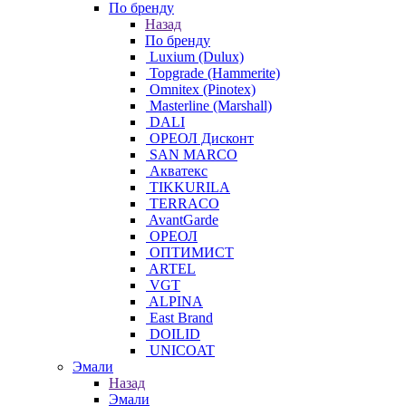
По бренду
Назад
По бренду
Luxium (Dulux)
Topgrade (Hammerite)
Omnitex (Pinotex)
Masterline (Marshall)
DALI
ОРЕОЛ Дисконт
SAN MARCO
Акватекс
TIKKURILA
TERRACO
AvantGarde
ОРЕОЛ
ОПТИМИСТ
ARTEL
VGT
ALPINA
East Brand
DOILID
UNICOAT
Эмали
Назад
Эмали