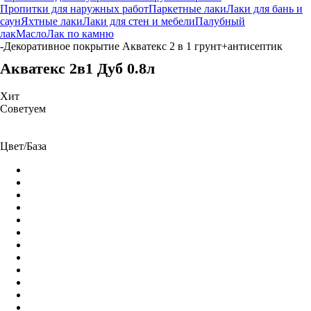
Пропитки для наружных работ
Паркетные лаки
Лаки для бань и
саун
Яхтные лаки
Лаки для стен и мебели
Палубный
лак
Масло
Лак по камню
-
Декоративное покрытие Акватекс 2 в 1 грунт+антисептик
Акватекс 2в1 Дуб 0.8л
Хит
Советуем
Цвет/База