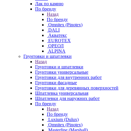
Лак по камню
По бренду
Назад
По бренду
Omnitex (Pinotex)
DALI
Акватекс
EUROTEX
ОРЕОЛ
ALPINA
Грунтовки и шпатлевки
Назад
Грунтовки и шпатлевки
Грунтовки универсальные
Грунтовки для внутренних работ
Грунтовки фасадные
Грунтовки для деревянных поверхностей
Шпатлевка универсальная
Шпатлевки для наружних работ
По бренду
Назад
По бренду
Luxium (Dulux)
Omnitex (Pinotex)
Masterline (Marshall)