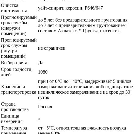
Очистка
уайт-спирит, керосин, Р646/647
инструмента
Прогнозируемый
до 5 лет без предварительного грунтования,
срок службы
до 7 лет с предварительным грунтованием
(снаружи
составом Акватекс™ Грунт-антисептик
помещений)
Прогнозируемый
срок службы
не ограничен
(внутри
помещений)
Выбор цвета
Да
Срок годности,
1080
дней
при t от 0°С до +40°С, выдерживает 5 циклов
Хранение и
замораживания-оттаивания либо однократное
транспортировка
нециклическое замораживание на срок до 30
суток
Страна
Россия
производства
Единица
л
измерения
Температура
от +5°С, относительная влажность воздуха
применения
менее 80%