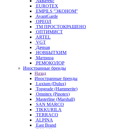
Акватекс
EUROTEX
EMPILS ''ЭКОНОМ''
AvantGarde
ОРЕОЛ
ТМ ПРОСТОКРАШЕНО
ОПТИМИСТ
ARTEL
VGT
Дачная
НОВБЫТХИМ
Матрица
РЕМОКОЛОР
Иностранные бренды
Назад
Иностранные бренды
Luxium (Dulux)
Topgrade (Hammerite)
Omnitex (Pinotex)
Masterline (Marshall)
SAN MARCO
TIKKURILA
TERRACO
ALPINA
East Brand