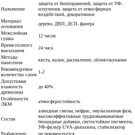
защита от биопоражений, защита от УФ-
Назначение
излучения, защита от атмосферных
воздействий, декоративное
Материал
дерево, ДВП, ДСП, фанера
основания
Межслойная
12 часов
сушка
Время полного
24 часа
высыхания
Методы
кисть, валик, распыление, облив/окунание
нанесения
Рекомендуемое
1-2
количество слоев
Допустимая
влажность
до 40%
древесины
Особенности
атмосферостойкость
ЛКМ
алкидные смолы, нефрас, эмульсионная фаза,
высокоэффективные трудновымываемые
Состав
биоцидные добавки, светостойкие пигменты,
УФ-фильтр UVA-диапазона, стабилизатор
Разбавление
не рекомендуется