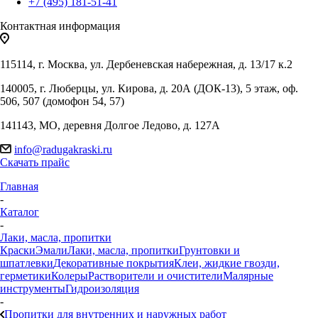
+7 (495) 181-51-41
Контактная информация
115114, г. Москва, ул. Дербеневская набережная, д. 13/17 к.2
140005, г. Люберцы, ул. Кирова, д. 20А (ДОК-13), 5 этаж, оф.
506, 507 (домофон 54, 57)
141143, МО, деревня Долгое Ледово, д. 127А
info@radugakraski.ru
Скачать прайс
Главная
-
Каталог
-
Лаки, масла, пропитки
Краски
Эмали
Лаки, масла, пропитки
Грунтовки и
шпатлевки
Декоративные покрытия
Клеи, жидкие гвозди,
герметики
Колеры
Растворители и очистители
Малярные
инструменты
Гидроизоляция
-
Пропитки для внутренних и наружных работ