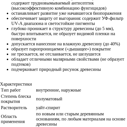
содержит трудновымываемый антисептик
(высокоэффективную комбинацию фунгицидов)
останавливает развитие уже начавшегося биопоражения
обеспечивает защиту от выгорания: содержит УФ-фильтр
UV-A диапазона и светостойкие пигменты
глубоко проникает в структуру древесины (до 5 мм),
быстро впитывается, не образует видимой пленки на
поверхности
допускается нанесение на влажную древесину (до 40%)
образует паропроницаемое («дышащее») покрытие
не трескается, не отслаивается, не шелушится
обладает отличными малярными свойствами (не образует
подтеков)
подчеркивает природный рисунок древесины
Характеристики
Тип работ
внутренние, наружные
Степень блеска
полуматовый
покрытия
Растворитель
уайт-спирит
по новым или старым деревянным
Область
основаниям, по любым материалам на основе
применения
древесины