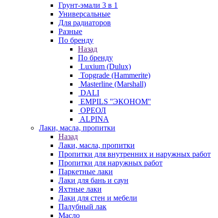
Грунт-эмали 3 в 1
Универсальные
Для радиаторов
Разные
По бренду
Назад
По бренду
Luxium (Dulux)
Topgrade (Hammerite)
Masterline (Marshall)
DALI
EMPILS ''ЭКОНОМ''
ОРЕОЛ
ALPINA
Лаки, масла, пропитки
Назад
Лаки, масла, пропитки
Пропитки для внутренних и наружных работ
Пропитки для наружных работ
Паркетные лаки
Лаки для бань и саун
Яхтные лаки
Лаки для стен и мебели
Палубный лак
Масло