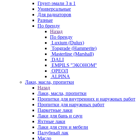
Грунт-эмали 3 в 1
Универсальные
Для радиаторов
Разные
По бренду
Назад
По бренду
Luxium (Dulux)
Topgrade (Hammerite)
Masterline (Marshall)
DALI
EMPILS ''ЭКОНОМ''
ОРЕОЛ
ALPINA
Лаки, масла, пропитки
Назад
Лаки, масла, пропитки
Пропитки для внутренних и наружных работ
Пропитки для наружных работ
Паркетные лаки
Лаки для бань и саун
Яхтные лаки
Лаки для стен и мебели
Палубный лак
Масло