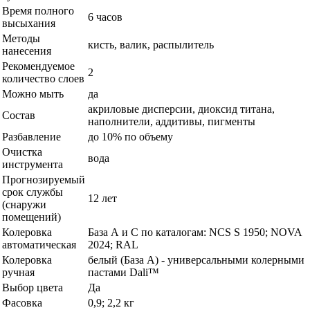
Время полного
6 часов
высыхания
Методы
кисть, валик, распылитель
нанесения
Рекомендуемое
2
количество слоев
Можно мыть
да
акриловые дисперсии, диоксид титана,
Состав
наполнители, аддитивы, пигменты
Разбавление
до 10% по объему
Очистка
вода
инструмента
Прогнозируемый
срок службы
12 лет
(снаружи
помещений)
Колеровка
База А и С по каталогам: NCS S 1950; NOVA
автоматическая
2024; RAL
Колеровка
белый (База А) - универсальными колерными
ручная
пастами Dali™
Выбор цвета
Да
Фасовка
0,9; 2,2 кг