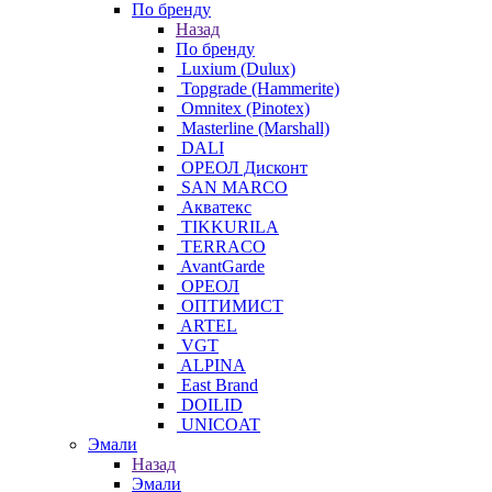
По бренду
Назад
По бренду
Luxium (Dulux)
Topgrade (Hammerite)
Omnitex (Pinotex)
Masterline (Marshall)
DALI
ОРЕОЛ Дисконт
SAN MARCO
Акватекс
TIKKURILA
TERRACO
AvantGarde
ОРЕОЛ
ОПТИМИСТ
ARTEL
VGT
ALPINA
East Brand
DOILID
UNICOAT
Эмали
Назад
Эмали