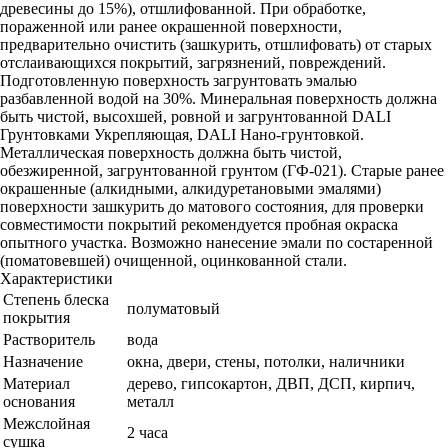
древесины до 15%), отшлифованной. При обработке,
пораженной или ранее окрашенной поверхности,
предварительно очистить (зашкурить, отшлифовать) от старых
отслаивающихся покрытий, загрязнений, повреждений.
Подготовленную поверхность загрунтовать эмалью
разбавленной водой на 30%. Минеральная поверхность должна
быть чистой, высохшей, ровной и загрунтованной DALI
Грунтовками Укрепляющая, DALI Нано-грунтовкой.
Металлическая поверхность должна быть чистой,
обезжиренной, загрунтованной грунтом (ГФ-021). Старые ранее
окрашенные (алкидными, алкидуретановыми эмалями)
поверхности зашкурить до матового состояния, для проверки
совместимости покрытий рекомендуется пробная окраска
опытного участка. Возможно нанесение эмали по состаренной
(поматовевшей) очищенной, оцинкованной стали.
Характеристики
Степень блеска
полуматовый
покрытия
Растворитель
вода
Назначение
окна, двери, стены, потолки, наличники
Материал
дерево, гипсокартон, ДВП, ДСП, кирпич,
основания
металл
Межслойная
2 часа
сушка