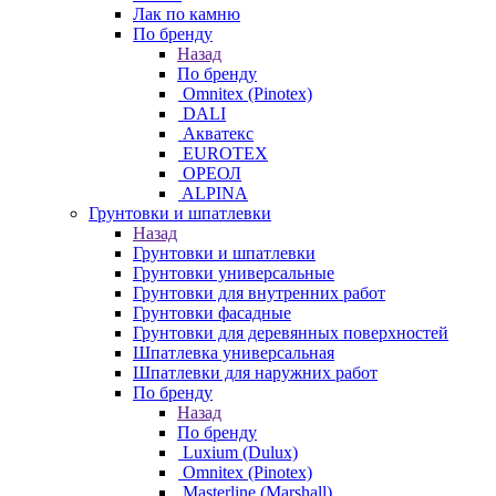
Лак по камню
По бренду
Назад
По бренду
Omnitex (Pinotex)
DALI
Акватекс
EUROTEX
ОРЕОЛ
ALPINA
Грунтовки и шпатлевки
Назад
Грунтовки и шпатлевки
Грунтовки универсальные
Грунтовки для внутренних работ
Грунтовки фасадные
Грунтовки для деревянных поверхностей
Шпатлевка универсальная
Шпатлевки для наружних работ
По бренду
Назад
По бренду
Luxium (Dulux)
Omnitex (Pinotex)
Masterline (Marshall)