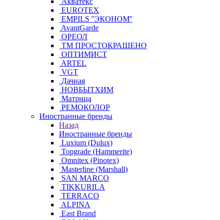
Акватекс
EUROTEX
EMPILS ''ЭКОНОМ''
AvantGarde
ОРЕОЛ
ТМ ПРОСТОКРАШЕНО
ОПТИМИСТ
ARTEL
VGT
Дачная
НОВБЫТХИМ
Матрица
РЕМОКОЛОР
Иностранные бренды
Назад
Иностранные бренды
Luxium (Dulux)
Topgrade (Hammerite)
Omnitex (Pinotex)
Masterline (Marshall)
SAN MARCO
TIKKURILA
TERRACO
ALPINA
East Brand