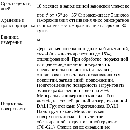
Срок годности,
18 месяцев в заполненной заводской упаковке
дней
при t° от +5° до +35°С; выдерживает 5 циклов
Хранение и
замораживания-оттаивания либо однократное
транспортировка
нециклическое замораживание на срок до 30
суток
Единица
кг
измерения
Деревянная поверхность должна быть чистой,
сухой (влажность древесины до 15%),
отшлифованной. При обработке, пораженной
или ранее окрашенной поверхности,
предварительно очистить (зашкурить,
отшлифовать) от старых отслаивающихся
покрытий, загрязнений, повреждений.
Подготовленную поверхность загрунтовать
эмалью разбавленной водой на 30%.
Минеральная поверхность должна быть
чистой, высохшей, ровной и загрунтованной
Подготовка
DALI Грунтовками Укрепляющая, DALI
поверхности
Нано-грунтовкой. Металлическая
поверхность должна быть чистой,
обезжиренной, загрунтованной грунтом
(ГФ-021). Старые ранее окрашенные