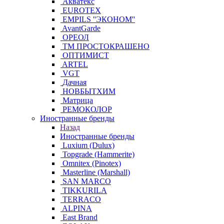
Акватекс
EUROTEX
EMPILS ''ЭКОНОМ''
AvantGarde
ОРЕОЛ
ТМ ПРОСТОКРАШЕНО
ОПТИМИСТ
ARTEL
VGT
Дачная
НОВБЫТХИМ
Матрица
РЕМОКОЛОР
Иностранные бренды
Назад
Иностранные бренды
Luxium (Dulux)
Topgrade (Hammerite)
Omnitex (Pinotex)
Masterline (Marshall)
SAN MARCO
TIKKURILA
TERRACO
ALPINA
East Brand