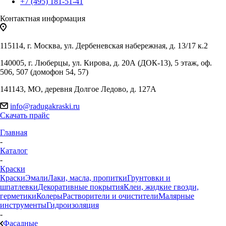
+7 (495) 181-51-41
Контактная информация
115114, г. Москва, ул. Дербеневская набережная, д. 13/17 к.2
140005, г. Люберцы, ул. Кирова, д. 20А (ДОК-13), 5 этаж, оф.
506, 507 (домофон 54, 57)
141143, МО, деревня Долгое Ледово, д. 127А
info@radugakraski.ru
Скачать прайс
Главная
-
Каталог
-
Краски
Краски
Эмали
Лаки, масла, пропитки
Грунтовки и
шпатлевки
Декоративные покрытия
Клеи, жидкие гвозди,
герметики
Колеры
Растворители и очистители
Малярные
инструменты
Гидроизоляция
-
Фасадные