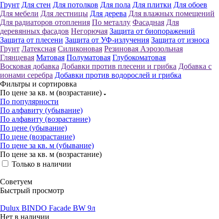
Грунт
Для стен
Для потолков
Для пола
Для плитки
Для обоев
Для мебели
Для лестницы
Для дерева
Для влажных помещений
Для радиаторов отопления
По металлу
Фасадная
Для
деревянных фасадов
Негорючая
Защита от биопоражений
Защита от плесени
Защита от УФ-излучения
Защита от износа
Грунт
Латексная
Силиконовая
Резиновая
Аэрозольная
Глянцевая
Матовая
Полуматовая
Глубокоматовая
Восковая добавка
Добавки против плесени и грибка
Добавка с
ионами серебра
Добавки против водорослей и грибка
Фильтры и сортировка
По цене за кв. м (возрастание)
По популярности
По алфавиту (убывание)
По алфавиту (возрастание)
По цене (убывание)
По цене (возрастание)
По цене за кв. м (убывание)
По цене за кв. м (возрастание)
Только в наличии
Советуем
Быстрый просмотр
Dulux BINDO Facade BW 9л
Нет в наличии