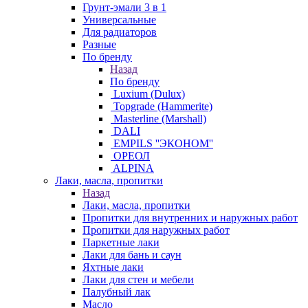
Грунт-эмали 3 в 1
Универсальные
Для радиаторов
Разные
По бренду
Назад
По бренду
Luxium (Dulux)
Topgrade (Hammerite)
Masterline (Marshall)
DALI
EMPILS ''ЭКОНОМ''
ОРЕОЛ
ALPINA
Лаки, масла, пропитки
Назад
Лаки, масла, пропитки
Пропитки для внутренних и наружных работ
Пропитки для наружных работ
Паркетные лаки
Лаки для бань и саун
Яхтные лаки
Лаки для стен и мебели
Палубный лак
Масло