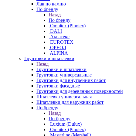
Лак по камню
По бренду
Назад
По бренду
Omnitex (Pinotex)
DALI
Акватекс
EUROTEX
ОРЕОЛ
ALPINA
Грунтовки и шпатлевки
Назад
Грунтовки и шпатлевки
Грунтовки универсальные
Грунтовки для внутренних работ
Грунтовки фасадные
Грунтовки для деревянных поверхностей
Шпатлевка универсальная
Шпатлевки для наружних работ
По бренду
Назад
По бренду
Luxium (Dulux)
Omnitex (Pinotex)
Masterline (Marshall)