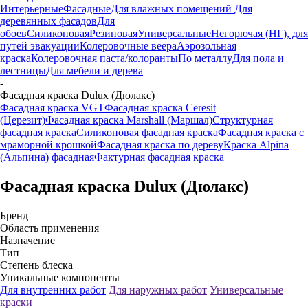
Интерьерные
Фасадные
Для влажных помещений
Для
деревянных фасадов
Для
обоев
Силиконовая
Резиновая
Универсальные
Негорючая (НГ), для
путей эвакуации
Колеровочные веера
Аэрозольная
краска
Колеровочная паста/колоранты
По металлу
Для пола и
лестницы
Для мебели и дерева
-
Фасадная краска Dulux (Дюлакс)
Фасадная краска VGT
Фасадная краска Ceresit
(Церезит)
Фасадная краска Marshall (Маршал)
Структурная
фасадная краска
Силиконовая фасадная краска
Фасадная краска с
мраморной крошкой
Фасадная краска по дереву
Краска Alpina
(Альпина) фасадная
Фактурная фасадная краска
Фасадная краска Dulux (Дюлакс)
Бренд
Область применения
Назначение
Тип
Степень блеска
Уникальные компоненты
Для внутренних работ
Для наружных работ
Универсальные
краски