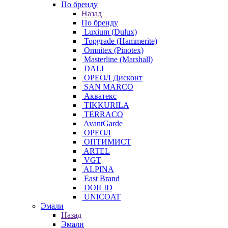
По бренду
Назад
По бренду
Luxium (Dulux)
Topgrade (Hammerite)
Omnitex (Pinotex)
Masterline (Marshall)
DALI
ОРЕОЛ Дисконт
SAN MARCO
Акватекс
TIKKURILA
TERRACO
AvantGarde
ОРЕОЛ
ОПТИМИСТ
ARTEL
VGT
ALPINA
East Brand
DOILID
UNICOAT
Эмали
Назад
Эмали