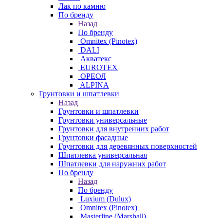
Лак по камню
По бренду
Назад
По бренду
Omnitex (Pinotex)
DALI
Акватекс
EUROTEX
ОРЕОЛ
ALPINA
Грунтовки и шпатлевки
Назад
Грунтовки и шпатлевки
Грунтовки универсальные
Грунтовки для внутренних работ
Грунтовки фасадные
Грунтовки для деревянных поверхностей
Шпатлевка универсальная
Шпатлевки для наружних работ
По бренду
Назад
По бренду
Luxium (Dulux)
Omnitex (Pinotex)
Masterline (Marshall)