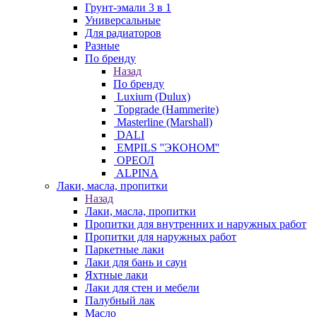
Грунт-эмали 3 в 1
Универсальные
Для радиаторов
Разные
По бренду
Назад
По бренду
Luxium (Dulux)
Topgrade (Hammerite)
Masterline (Marshall)
DALI
EMPILS ''ЭКОНОМ''
ОРЕОЛ
ALPINA
Лаки, масла, пропитки
Назад
Лаки, масла, пропитки
Пропитки для внутренних и наружных работ
Пропитки для наружных работ
Паркетные лаки
Лаки для бань и саун
Яхтные лаки
Лаки для стен и мебели
Палубный лак
Масло