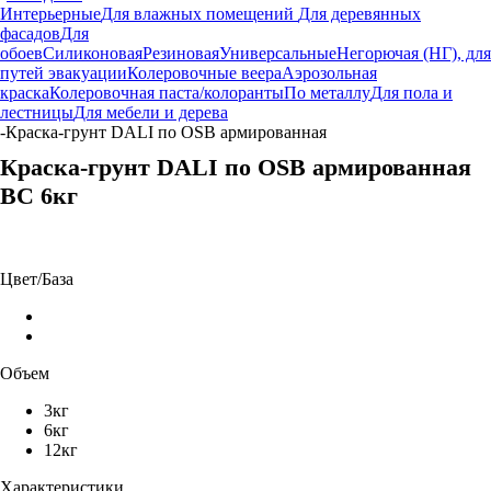
Интерьерные
Для влажных помещений
Для деревянных
фасадов
Для
обоев
Силиконовая
Резиновая
Универсальные
Негорючая (НГ), для
путей эвакуации
Колеровочные веера
Аэрозольная
краска
Колеровочная паста/колоранты
По металлу
Для пола и
лестницы
Для мебели и дерева
-
Краска-грунт DALI по OSB армированная
Краска-грунт DALI по OSB армированная
BC 6кг
Цвет/База
Объем
3кг
6кг
12кг
Характеристики