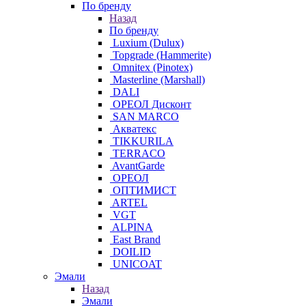
По бренду
Назад
По бренду
Luxium (Dulux)
Topgrade (Hammerite)
Omnitex (Pinotex)
Masterline (Marshall)
DALI
ОРЕОЛ Дисконт
SAN MARCO
Акватекс
TIKKURILA
TERRACO
AvantGarde
ОРЕОЛ
ОПТИМИСТ
ARTEL
VGT
ALPINA
East Brand
DOILID
UNICOAT
Эмали
Назад
Эмали