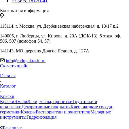
+7 (495) 181-51-41
Контактная информация
115114, г. Москва, ул. Дербеневская набережная, д. 13/17 к.2
140005, г. Люберцы, ул. Кирова, д. 20А (ДОК-13), 5 этаж, оф.
506, 507 (домофон 54, 57)
141143, МО, деревня Долгое Ледово, д. 127А
info@radugakraski.ru
Скачать прайс
Главная
-
Каталог
-
Краски
Краски
Эмали
Лаки, масла, пропитки
Грунтовки и
шпатлевки
Декоративные покрытия
Клеи, жидкие гвозди,
герметики
Колеры
Растворители и очистители
Малярные
инструменты
Гидроизоляция
-
Фасадные