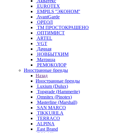
Акватекс
EUROTEX
EMPILS ''ЭКОНОМ''
AvantGarde
ОРЕОЛ
ТМ ПРОСТОКРАШЕНО
ОПТИМИСТ
ARTEL
VGT
Дачная
НОВБЫТХИМ
Матрица
РЕМОКОЛОР
Иностранные бренды
Назад
Иностранные бренды
Luxium (Dulux)
Topgrade (Hammerite)
Omnitex (Pinotex)
Masterline (Marshall)
SAN MARCO
TIKKURILA
TERRACO
ALPINA
East Brand