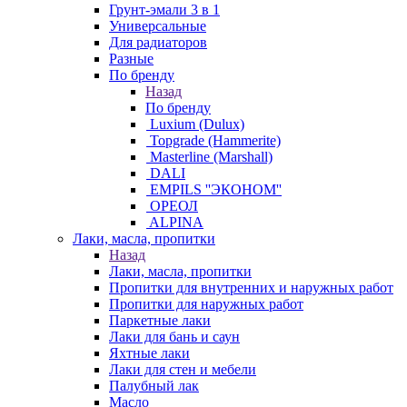
Грунт-эмали 3 в 1
Универсальные
Для радиаторов
Разные
По бренду
Назад
По бренду
Luxium (Dulux)
Topgrade (Hammerite)
Masterline (Marshall)
DALI
EMPILS ''ЭКОНОМ''
ОРЕОЛ
ALPINA
Лаки, масла, пропитки
Назад
Лаки, масла, пропитки
Пропитки для внутренних и наружных работ
Пропитки для наружных работ
Паркетные лаки
Лаки для бань и саун
Яхтные лаки
Лаки для стен и мебели
Палубный лак
Масло