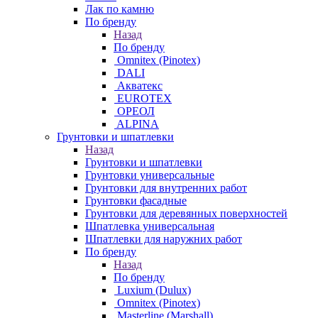
Лак по камню
По бренду
Назад
По бренду
Omnitex (Pinotex)
DALI
Акватекс
EUROTEX
ОРЕОЛ
ALPINA
Грунтовки и шпатлевки
Назад
Грунтовки и шпатлевки
Грунтовки универсальные
Грунтовки для внутренних работ
Грунтовки фасадные
Грунтовки для деревянных поверхностей
Шпатлевка универсальная
Шпатлевки для наружних работ
По бренду
Назад
По бренду
Luxium (Dulux)
Omnitex (Pinotex)
Masterline (Marshall)