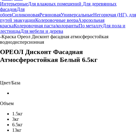
Интерьерные
Для влажных помещений
Для деревянных
фасадов
Для
обоев
Силиконовая
Резиновая
Универсальные
Негорючая (НГ), для
путей эвакуации
Колеровочные веера
Аэрозольная
краска
Колеровочная паста/колоранты
По металлу
Для пола и
лестницы
Для мебели и дерева
-
Краска Ореол Дисконт фасадная атмосферостойкая
воднодисперсионная
ОРЕОЛ Дисконт Фасадная
Атмосферостойкая Белый 6.5кг
Цвет/База
Объем
1.5кг
3кг
6.5кг
13кг