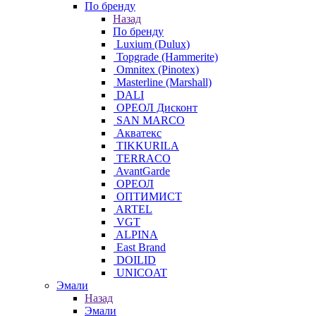
По бренду
Назад
По бренду
Luxium (Dulux)
Topgrade (Hammerite)
Omnitex (Pinotex)
Masterline (Marshall)
DALI
ОРЕОЛ Дисконт
SAN MARCO
Акватекс
TIKKURILA
TERRACO
AvantGarde
ОРЕОЛ
ОПТИМИСТ
ARTEL
VGT
ALPINA
East Brand
DOILID
UNICOAT
Эмали
Назад
Эмали