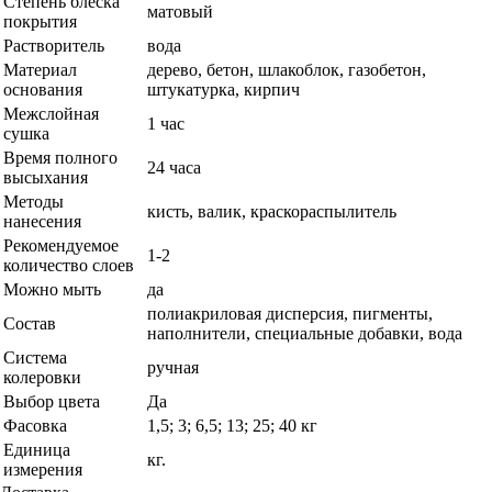
Степень блеска
матовый
покрытия
Растворитель
вода
Материал
дерево, бетон, шлакоблок, газобетон,
основания
штукатурка, кирпич
Межслойная
1 час
сушка
Время полного
24 часа
высыхания
Методы
кисть, валик, краскораспылитель
нанесения
Рекомендуемое
1-2
количество слоев
Можно мыть
да
полиакриловая дисперсия, пигменты,
Состав
наполнители, специальные добавки, вода
Система
ручная
колеровки
Выбор цвета
Да
Фасовка
1,5; 3; 6,5; 13; 25; 40 кг
Единица
кг.
измерения