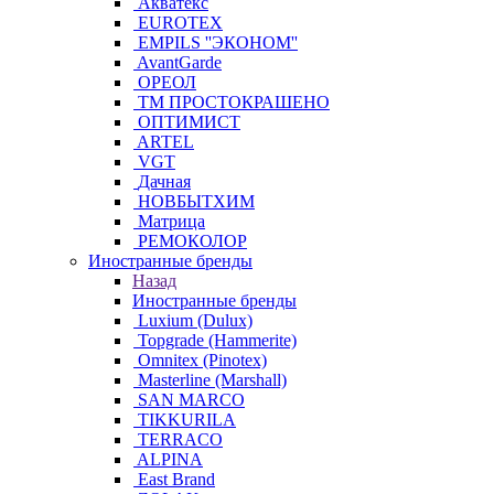
Акватекс
EUROTEX
EMPILS ''ЭКОНОМ''
AvantGarde
ОРЕОЛ
ТМ ПРОСТОКРАШЕНО
ОПТИМИСТ
ARTEL
VGT
Дачная
НОВБЫТХИМ
Матрица
РЕМОКОЛОР
Иностранные бренды
Назад
Иностранные бренды
Luxium (Dulux)
Topgrade (Hammerite)
Omnitex (Pinotex)
Masterline (Marshall)
SAN MARCO
TIKKURILA
TERRACO
ALPINA
East Brand