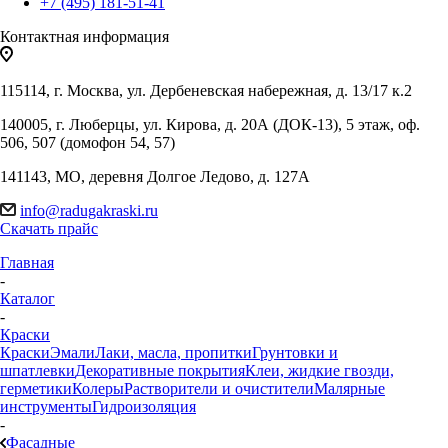
+7 (495) 181-51-41
Контактная информация
115114, г. Москва, ул. Дербеневская набережная, д. 13/17 к.2
140005, г. Люберцы, ул. Кирова, д. 20А (ДОК-13), 5 этаж, оф.
506, 507 (домофон 54, 57)
141143, МО, деревня Долгое Ледово, д. 127А
info@radugakraski.ru
Скачать прайс
Главная
-
Каталог
-
Краски
Краски
Эмали
Лаки, масла, пропитки
Грунтовки и
шпатлевки
Декоративные покрытия
Клеи, жидкие гвозди,
герметики
Колеры
Растворители и очистители
Малярные
инструменты
Гидроизоляция
-
Фасадные