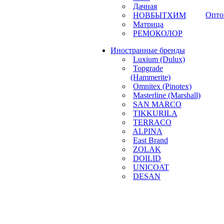
Дачная
Опто
НОВБЫТХИМ
Матрица
РЕМОКОЛОР
Иностранные бренды
Luxium (Dulux)
Topgrade
(Hammerite)
Omnitex (Pinotex)
Masterline (Marshall)
SAN MARCO
TIKKURILA
TERRACO
ALPINA
East Brand
ZOLAK
DOILID
UNICOAT
DESAN