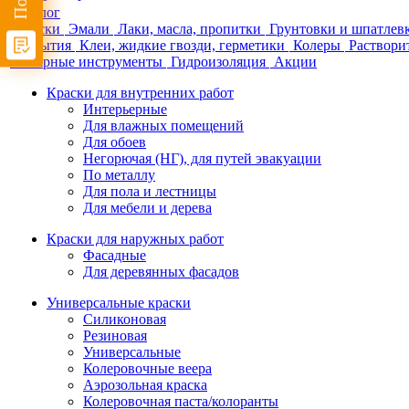
Каталог
Краски
Эмали
Лаки, масла, пропитки
Грунтовки и шпатлев
покрытия
Клеи, жидкие гвозди, герметики
Колеры
Раствори
Малярные инструменты
Гидроизоляция
Акции
Краски для внутренних работ
Интерьерные
Для влажных помещений
Для обоев
Негорючая (НГ), для путей эвакуации
По металлу
Для пола и лестницы
Для мебели и дерева
Краски для наружных работ
Фасадные
Для деревянных фасадов
Универсальные краски
Силиконовая
Резиновая
Универсальные
Колеровочные веера
Аэрозольная краска
Колеровочная паста/колоранты