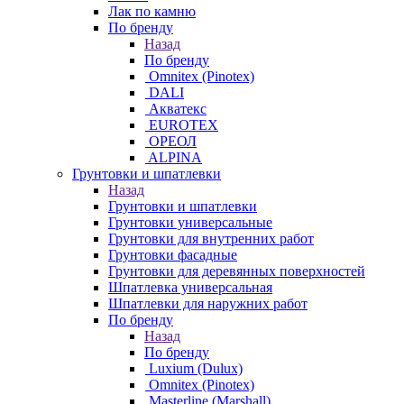
Лак по камню
По бренду
Назад
По бренду
Omnitex (Pinotex)
DALI
Акватекс
EUROTEX
ОРЕОЛ
ALPINA
Грунтовки и шпатлевки
Назад
Грунтовки и шпатлевки
Грунтовки универсальные
Грунтовки для внутренних работ
Грунтовки фасадные
Грунтовки для деревянных поверхностей
Шпатлевка универсальная
Шпатлевки для наружних работ
По бренду
Назад
По бренду
Luxium (Dulux)
Omnitex (Pinotex)
Masterline (Marshall)