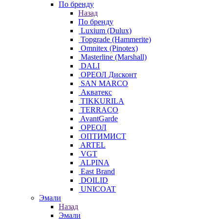
По бренду
Назад
По бренду
Luxium (Dulux)
Topgrade (Hammerite)
Omnitex (Pinotex)
Masterline (Marshall)
DALI
ОРЕОЛ Дисконт
SAN MARCO
Акватекс
TIKKURILA
TERRACO
AvantGarde
ОРЕОЛ
ОПТИМИСТ
ARTEL
VGT
ALPINA
East Brand
DOILID
UNICOAT
Эмали
Назад
Эмали