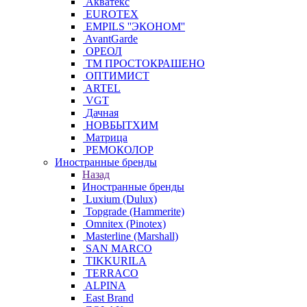
Акватекс
EUROTEX
EMPILS ''ЭКОНОМ''
AvantGarde
ОРЕОЛ
ТМ ПРОСТОКРАШЕНО
ОПТИМИСТ
ARTEL
VGT
Дачная
НОВБЫТХИМ
Матрица
РЕМОКОЛОР
Иностранные бренды
Назад
Иностранные бренды
Luxium (Dulux)
Topgrade (Hammerite)
Omnitex (Pinotex)
Masterline (Marshall)
SAN MARCO
TIKKURILA
TERRACO
ALPINA
East Brand