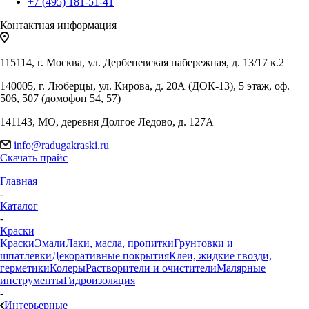
+7 (495) 181-51-41
Контактная информация
115114, г. Москва, ул. Дербеневская набережная, д. 13/17 к.2
140005, г. Люберцы, ул. Кирова, д. 20А (ДОК-13), 5 этаж, оф.
506, 507 (домофон 54, 57)
141143, МО, деревня Долгое Ледово, д. 127А
info@radugakraski.ru
Скачать прайс
Главная
-
Каталог
-
Краски
Краски
Эмали
Лаки, масла, пропитки
Грунтовки и
шпатлевки
Декоративные покрытия
Клеи, жидкие гвозди,
герметики
Колеры
Растворители и очистители
Малярные
инструменты
Гидроизоляция
-
Интерьерные