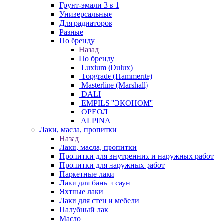
Грунт-эмали 3 в 1
Универсальные
Для радиаторов
Разные
По бренду
Назад
По бренду
Luxium (Dulux)
Topgrade (Hammerite)
Masterline (Marshall)
DALI
EMPILS ''ЭКОНОМ''
ОРЕОЛ
ALPINA
Лаки, масла, пропитки
Назад
Лаки, масла, пропитки
Пропитки для внутренних и наружных работ
Пропитки для наружных работ
Паркетные лаки
Лаки для бань и саун
Яхтные лаки
Лаки для стен и мебели
Палубный лак
Масло