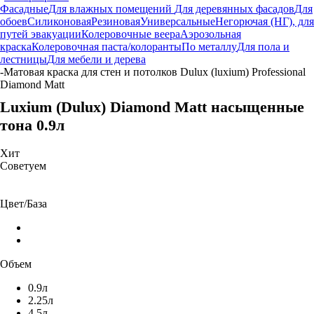
Фасадные
Для влажных помещений
Для деревянных фасадов
Для
обоев
Силиконовая
Резиновая
Универсальные
Негорючая (НГ), для
путей эвакуации
Колеровочные веера
Аэрозольная
краска
Колеровочная паста/колоранты
По металлу
Для пола и
лестницы
Для мебели и дерева
-
Матовая краска для стен и потолков Dulux (luxium) Professional
Diamond Matt
Luxium (Dulux) Diamond Matt насыщенные
тона 0.9л
Хит
Советуем
Цвет/База
Объем
0.9л
2.25л
4.5л