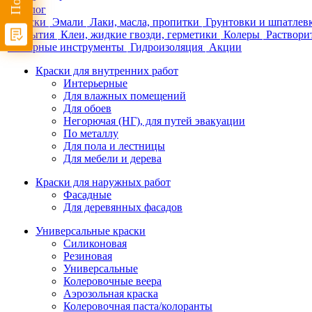
Каталог
Краски
Эмали
Лаки, масла, пропитки
Грунтовки и шпатлев
покрытия
Клеи, жидкие гвозди, герметики
Колеры
Раствори
Малярные инструменты
Гидроизоляция
Акции
Краски для внутренних работ
Интерьерные
Для влажных помещений
Для обоев
Негорючая (НГ), для путей эвакуации
По металлу
Для пола и лестницы
Для мебели и дерева
Краски для наружных работ
Фасадные
Для деревянных фасадов
Универсальные краски
Силиконовая
Резиновая
Универсальные
Колеровочные веера
Аэрозольная краска
Колеровочная паста/колоранты