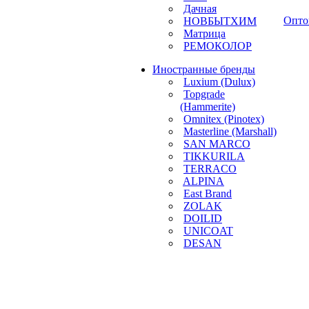
Дачная
Опто
НОВБЫТХИМ
Матрица
РЕМОКОЛОР
Иностранные бренды
Luxium (Dulux)
Topgrade
(Hammerite)
Omnitex (Pinotex)
Masterline (Marshall)
SAN MARCO
TIKKURILA
TERRACO
ALPINA
East Brand
ZOLAK
DOILID
UNICOAT
DESAN