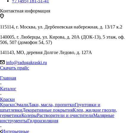
+7 (495) 181-51-41
Контактная информация
115114, г. Москва, ул. Дербеневская набережная, д. 13/17 к.2
140005, г. Люберцы, ул. Кирова, д. 20А (ДОК-13), 5 этаж, оф.
506, 507 (домофон 54, 57)
141143, МО, деревня Долгое Ледово, д. 127А
info@radugakraski.ru
Скачать прайс
Главная
-
Каталог
-
Краски
Краски
Эмали
Лаки, масла, пропитки
Грунтовки и
шпатлевки
Декоративные покрытия
Клеи, жидкие гвозди,
герметики
Колеры
Растворители и очистители
Малярные
инструменты
Гидроизоляция
-
Интерьерные