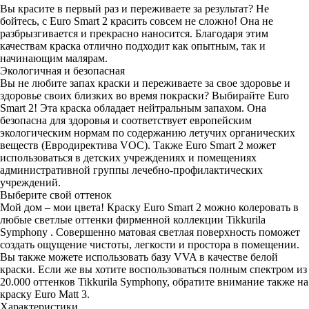
Вы красите в первый раз и переживаете за результат? Не
бойтесь, с Euro Smart 2 красить совсем не сложно! Она не
разбрызгивается и прекрасно наносится. Благодаря этим
качествам краска отлично подходит как опытным, так и
начинающим малярам.
Экологичная и безопасная
Вы не любите запах краски и переживаете за свое здоровье и
здоровье своих близких во время покраски? Выбирайте Euro
Smart 2! Эта краска обладает нейтральным запахом. Она
безопасна для здоровья и соответствует европейским
экологическим нормам по содержанию летучих органических
веществ (Евродиректива VOC). Также Euro Smart 2 может
использоваться в детских учреждениях и помещениях
административной группы лечебно-профилактических
учреждений.
Выберите свой оттенок
Мой дом – мои цвета! Краску Euro Smart 2 можно колеровать в
любые светлые оттенки фирменной коллекции Tikkurila
Symphony . Совершенно матовая светлая поверхность поможет
создать ощущение чистоты, легкости и простора в помещении.
Вы также можете использовать базу VVA в качестве белой
краски. Если же вы хотите воспользоваться полным спектром из
20.000 оттенков Tikkurila Symphony, обратите внимание также на
краску Euro Matt 3.
Характеристики