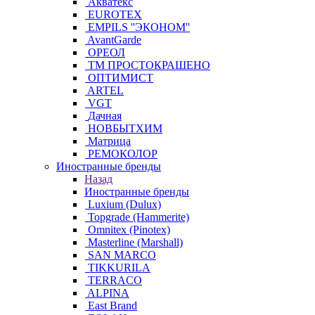
Акватекс
EUROTEX
EMPILS ''ЭКОНОМ''
AvantGarde
ОРЕОЛ
ТМ ПРОСТОКРАШЕНО
ОПТИМИСТ
ARTEL
VGT
Дачная
НОВБЫТХИМ
Матрица
РЕМОКОЛОР
Иностранные бренды
Назад
Иностранные бренды
Luxium (Dulux)
Topgrade (Hammerite)
Omnitex (Pinotex)
Masterline (Marshall)
SAN MARCO
TIKKURILA
TERRACO
ALPINA
East Brand