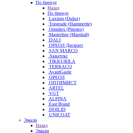
По бренду
Назад
По бренду
Luxium (Dulux)
Topgrade (Hammerite)
Omnitex (Pinotex)
Masterline (Marshall)
DALI
ОРЕОЛ Дисконт
SAN MARCO
Акватекс
TIKKURILA
TERRACO
AvantGarde
ОРЕОЛ
ОПТИМИСТ
ARTEL
VGT
ALPINA
East Brand
DOILID
UNICOAT
Эмали
Назад
Эмали