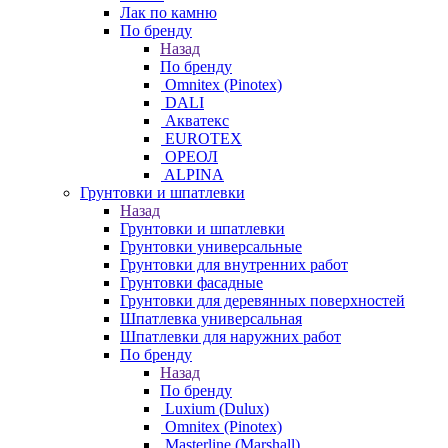
Лак по камню
По бренду
Назад
По бренду
Omnitex (Pinotex)
DALI
Акватекс
EUROTEX
ОРЕОЛ
ALPINA
Грунтовки и шпатлевки
Назад
Грунтовки и шпатлевки
Грунтовки универсальные
Грунтовки для внутренних работ
Грунтовки фасадные
Грунтовки для деревянных поверхностей
Шпатлевка универсальная
Шпатлевки для наружних работ
По бренду
Назад
По бренду
Luxium (Dulux)
Omnitex (Pinotex)
Masterline (Marshall)