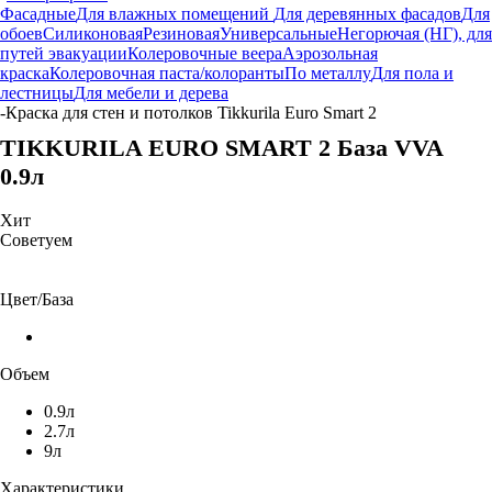
Фасадные
Для влажных помещений
Для деревянных фасадов
Для
обоев
Силиконовая
Резиновая
Универсальные
Негорючая (НГ), для
путей эвакуации
Колеровочные веера
Аэрозольная
краска
Колеровочная паста/колоранты
По металлу
Для пола и
лестницы
Для мебели и дерева
-
Краска для стен и потолков Tikkurila Euro Smart 2
TIKKURILA EURO SMART 2 База VVA
0.9л
Хит
Советуем
Цвет/База
Объем
0.9л
2.7л
9л
Характеристики