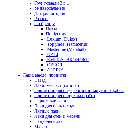
Грунт-эмали 3 в 1
Универсальные
Для радиаторов
Разные
По бренду
Назад
По бренду
Luxium (Dulux)
Topgrade (Hammerite)
Masterline (Marshall)
DALI
EMPILS ''ЭКОНОМ''
ОРЕОЛ
ALPINA
Лаки, масла, пропитки
Назад
Лаки, масла, пропитки
Пропитки для внутренних и наружных работ
Пропитки для наружных работ
Паркетные лаки
Лаки для бань и саун
Яхтные лаки
Лаки для стен и мебели
Палубный лак
Масло