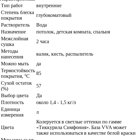
Тип работ
внутренние
Степень блеска
глубокоматовый
покрытия
Растворитель
Вода
Назначение
потолок, детская комната, спальня
Межслойная
2 часа
сушка
Методы
валик, кисть, распылитель
нанесения
Можно мыть
да
Термостойкость
85
покрытия, °С
Сухой остаток
57
(%)
Выбор цвета
Да
Плотность
около 1,4 - 1,5 кг/л
Единица
л
измерения
Колеруется в светлые оттенки по гамме
Цвета
«Тиккурила Симфония». База VVA может
также использоваться в качестве белой краски
Мин цена за кв.