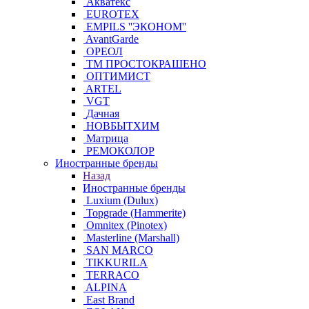
Акватекс
EUROTEX
EMPILS ''ЭКОНОМ''
AvantGarde
ОРЕОЛ
ТМ ПРОСТОКРАШЕНО
ОПТИМИСТ
ARTEL
VGT
Дачная
НОВБЫТХИМ
Матрица
РЕМОКОЛОР
Иностранные бренды
Назад
Иностранные бренды
Luxium (Dulux)
Topgrade (Hammerite)
Omnitex (Pinotex)
Masterline (Marshall)
SAN MARCO
TIKKURILA
TERRACO
ALPINA
East Brand