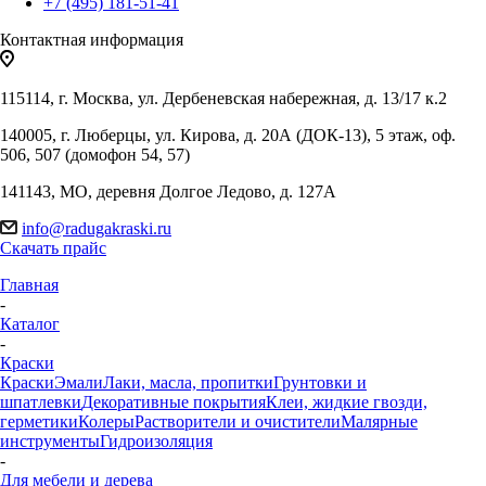
+7 (495) 181-51-41
Контактная информация
115114, г. Москва, ул. Дербеневская набережная, д. 13/17 к.2
140005, г. Люберцы, ул. Кирова, д. 20А (ДОК-13), 5 этаж, оф.
506, 507 (домофон 54, 57)
141143, МО, деревня Долгое Ледово, д. 127А
info@radugakraski.ru
Скачать прайс
Главная
-
Каталог
-
Краски
Краски
Эмали
Лаки, масла, пропитки
Грунтовки и
шпатлевки
Декоративные покрытия
Клеи, жидкие гвозди,
герметики
Колеры
Растворители и очистители
Малярные
инструменты
Гидроизоляция
-
Для мебели и дерева