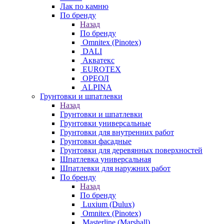
Лак по камню
По бренду
Назад
По бренду
Omnitex (Pinotex)
DALI
Акватекс
EUROTEX
ОРЕОЛ
ALPINA
Грунтовки и шпатлевки
Назад
Грунтовки и шпатлевки
Грунтовки универсальные
Грунтовки для внутренних работ
Грунтовки фасадные
Грунтовки для деревянных поверхностей
Шпатлевка универсальная
Шпатлевки для наружних работ
По бренду
Назад
По бренду
Luxium (Dulux)
Omnitex (Pinotex)
Masterline (Marshall)