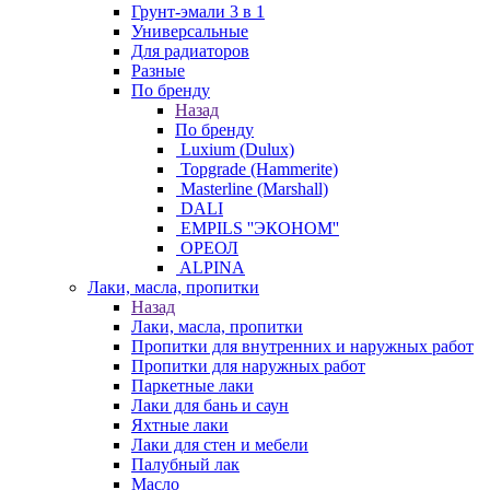
Грунт-эмали 3 в 1
Универсальные
Для радиаторов
Разные
По бренду
Назад
По бренду
Luxium (Dulux)
Topgrade (Hammerite)
Masterline (Marshall)
DALI
EMPILS ''ЭКОНОМ''
ОРЕОЛ
ALPINA
Лаки, масла, пропитки
Назад
Лаки, масла, пропитки
Пропитки для внутренних и наружных работ
Пропитки для наружных работ
Паркетные лаки
Лаки для бань и саун
Яхтные лаки
Лаки для стен и мебели
Палубный лак
Масло