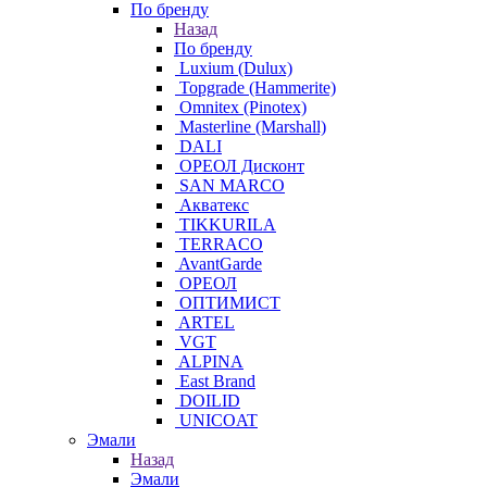
По бренду
Назад
По бренду
Luxium (Dulux)
Topgrade (Hammerite)
Omnitex (Pinotex)
Masterline (Marshall)
DALI
ОРЕОЛ Дисконт
SAN MARCO
Акватекс
TIKKURILA
TERRACO
AvantGarde
ОРЕОЛ
ОПТИМИСТ
ARTEL
VGT
ALPINA
East Brand
DOILID
UNICOAT
Эмали
Назад
Эмали