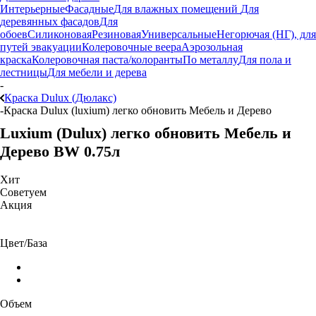
Интерьерные
Фасадные
Для влажных помещений
Для
деревянных фасадов
Для
обоев
Силиконовая
Резиновая
Универсальные
Негорючая (НГ), для
путей эвакуации
Колеровочные веера
Аэрозольная
краска
Колеровочная паста/колоранты
По металлу
Для пола и
лестницы
Для мебели и дерева
-
Краска Dulux (Дюлакс)
-
Краска Dulux (luxium) легко обновить Мебель и Дерево
Luxium (Dulux) легко обновить Мебель и
Дерево BW 0.75л
Хит
Советуем
Акция
Цвет/База
Объем