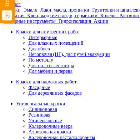
Каталог
Краски
Эмали
Лаки, масла, пропитки
Грунтовки и шпатлев
покрытия
Клеи, жидкие гвозди, герметики
Колеры
Раствори
Малярные инструменты
Гидроизоляция
Акции
Краски для внутренних работ
Интерьерные
Для влажных помещений
Для обоев
Негорючая (НГ), для путей эвакуации
По металлу
Для пола и лестницы
Для мебели и дерева
Краски для наружных работ
Фасадные
Для деревянных фасадов
Универсальные краски
Силиконовая
Резиновая
Универсальные
Колеровочные веера
Аэрозольная краска
Колеровочная паста/колоранты