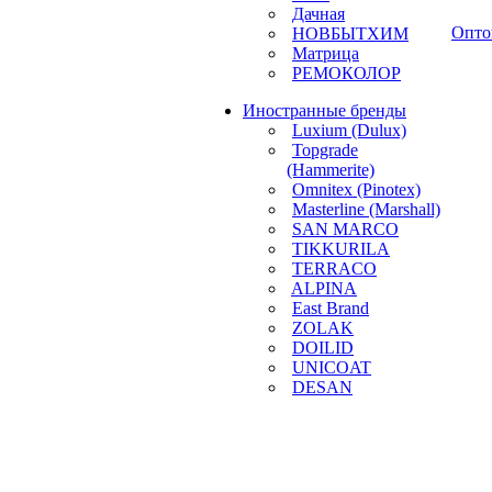
Дачная
Опто
НОВБЫТХИМ
Матрица
РЕМОКОЛОР
Иностранные бренды
Luxium (Dulux)
Topgrade
(Hammerite)
Omnitex (Pinotex)
Masterline (Marshall)
SAN MARCO
TIKKURILA
TERRACO
ALPINA
East Brand
ZOLAK
DOILID
UNICOAT
DESAN