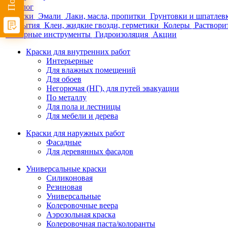
Каталог
Краски
Эмали
Лаки, масла, пропитки
Грунтовки и шпатлев
покрытия
Клеи, жидкие гвозди, герметики
Колеры
Раствори
Малярные инструменты
Гидроизоляция
Акции
Краски для внутренних работ
Интерьерные
Для влажных помещений
Для обоев
Негорючая (НГ), для путей эвакуации
По металлу
Для пола и лестницы
Для мебели и дерева
Краски для наружных работ
Фасадные
Для деревянных фасадов
Универсальные краски
Силиконовая
Резиновая
Универсальные
Колеровочные веера
Аэрозольная краска
Колеровочная паста/колоранты