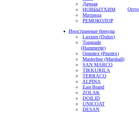
Дачная
Опто
НОВБЫТХИМ
Матрица
РЕМОКОЛОР
Иностранные бренды
Luxium (Dulux)
Topgrade
(Hammerite)
Omnitex (Pinotex)
Masterline (Marshall)
SAN MARCO
TIKKURILA
TERRACO
ALPINA
East Brand
ZOLAK
DOILID
UNICOAT
DESAN