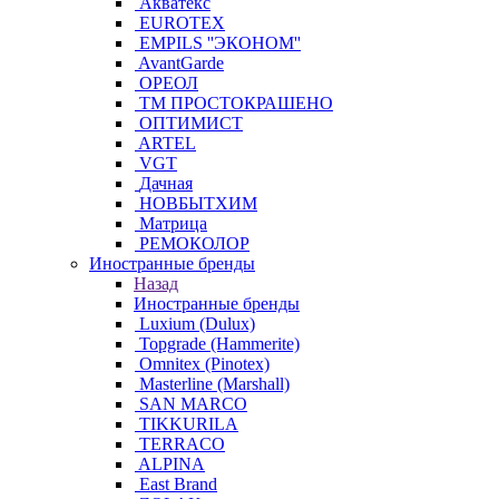
Акватекс
EUROTEX
EMPILS ''ЭКОНОМ''
AvantGarde
ОРЕОЛ
ТМ ПРОСТОКРАШЕНО
ОПТИМИСТ
ARTEL
VGT
Дачная
НОВБЫТХИМ
Матрица
РЕМОКОЛОР
Иностранные бренды
Назад
Иностранные бренды
Luxium (Dulux)
Topgrade (Hammerite)
Omnitex (Pinotex)
Masterline (Marshall)
SAN MARCO
TIKKURILA
TERRACO
ALPINA
East Brand