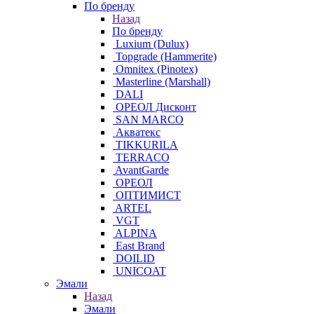
По бренду
Назад
По бренду
Luxium (Dulux)
Topgrade (Hammerite)
Omnitex (Pinotex)
Masterline (Marshall)
DALI
ОРЕОЛ Дисконт
SAN MARCO
Акватекс
TIKKURILA
TERRACO
AvantGarde
ОРЕОЛ
ОПТИМИСТ
ARTEL
VGT
ALPINA
East Brand
DOILID
UNICOAT
Эмали
Назад
Эмали