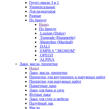
Грунт-эмали 3 в 1
Универсальные
Для радиаторов
Разные
По бренду
Назад
По бренду
Luxium (Dulux)
Topgrade (Hammerite)
Masterline (Marshall)
DALI
EMPILS ''ЭКОНОМ''
ОРЕОЛ
ALPINA
Лаки, масла, пропитки
Назад
Лаки, масла, пропитки
Пропитки для внутренних и наружных работ
Пропитки для наружных работ
Паркетные лаки
Лаки для бань и саун
Яхтные лаки
Лаки для стен и мебели
Палубный лак
Масло