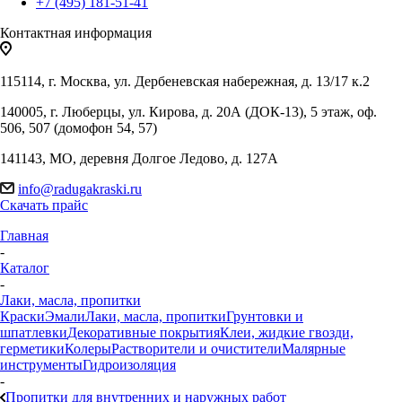
+7 (495) 181-51-41
Контактная информация
115114, г. Москва, ул. Дербеневская набережная, д. 13/17 к.2
140005, г. Люберцы, ул. Кирова, д. 20А (ДОК-13), 5 этаж, оф.
506, 507 (домофон 54, 57)
141143, МО, деревня Долгое Ледово, д. 127А
info@radugakraski.ru
Скачать прайс
Главная
-
Каталог
-
Лаки, масла, пропитки
Краски
Эмали
Лаки, масла, пропитки
Грунтовки и
шпатлевки
Декоративные покрытия
Клеи, жидкие гвозди,
герметики
Колеры
Растворители и очистители
Малярные
инструменты
Гидроизоляция
-
Пропитки для внутренних и наружных работ