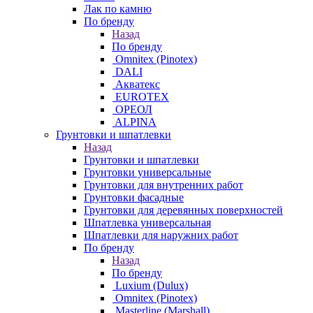
Лак по камню
По бренду
Назад
По бренду
Omnitex (Pinotex)
DALI
Акватекс
EUROTEX
ОРЕОЛ
ALPINA
Грунтовки и шпатлевки
Назад
Грунтовки и шпатлевки
Грунтовки универсальные
Грунтовки для внутренних работ
Грунтовки фасадные
Грунтовки для деревянных поверхностей
Шпатлевка универсальная
Шпатлевки для наружних работ
По бренду
Назад
По бренду
Luxium (Dulux)
Omnitex (Pinotex)
Masterline (Marshall)