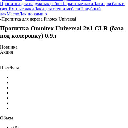
Пропитки для наружных работ
Паркетные лаки
Лаки для бань и
саун
Яхтные лаки
Лаки для стен и мебели
Палубный
лак
Масло
Лак по камню
-
Пропитка для дерева Pinotex Universal
Пропитка Omnitex Universal 2в1 CLR (база
под колеровку) 0.9л
Новинка
Акция
Цвет/База
Объем
0,9л