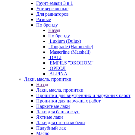
Грунт-эмали 3 в 1
Универсальные
Для радиаторов
Разные
По бренду
Назад
По бренду
Luxium (Dulux)
Topgrade (Hammerite)
Masterline (Marshall)
DALI
EMPILS ''ЭКОНОМ''
ОРЕОЛ
ALPINA
Лаки, масла, пропитки
Назад
Лаки, масла, пропитки
Пропитки для внутренних и наружных работ
Пропитки для наружных работ
Паркетные лаки
Лаки для бань и саун
Яхтные лаки
Лаки для стен и мебели
Палубный лак
Масло