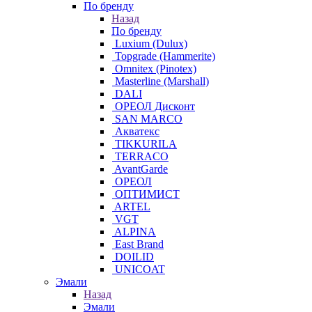
По бренду
Назад
По бренду
Luxium (Dulux)
Topgrade (Hammerite)
Omnitex (Pinotex)
Masterline (Marshall)
DALI
ОРЕОЛ Дисконт
SAN MARCO
Акватекс
TIKKURILA
TERRACO
AvantGarde
ОРЕОЛ
ОПТИМИСТ
ARTEL
VGT
ALPINA
East Brand
DOILID
UNICOAT
Эмали
Назад
Эмали