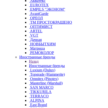
Акватекс
EUROTEX
EMPILS ''ЭКОНОМ''
AvantGarde
ОРЕОЛ
ТМ ПРОСТОКРАШЕНО
ОПТИМИСТ
ARTEL
VGT
Дачная
НОВБЫТХИМ
Матрица
РЕМОКОЛОР
Иностранные бренды
Назад
Иностранные бренды
Luxium (Dulux)
Topgrade (Hammerite)
Omnitex (Pinotex)
Masterline (Marshall)
SAN MARCO
TIKKURILA
TERRACO
ALPINA
East Brand