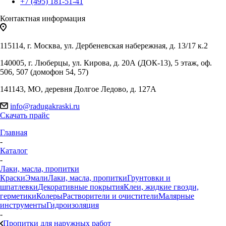
+7 (495) 181-51-41
Контактная информация
115114, г. Москва, ул. Дербеневская набережная, д. 13/17 к.2
140005, г. Люберцы, ул. Кирова, д. 20А (ДОК-13), 5 этаж, оф.
506, 507 (домофон 54, 57)
141143, МО, деревня Долгое Ледово, д. 127А
info@radugakraski.ru
Скачать прайс
Главная
-
Каталог
-
Лаки, масла, пропитки
Краски
Эмали
Лаки, масла, пропитки
Грунтовки и
шпатлевки
Декоративные покрытия
Клеи, жидкие гвозди,
герметики
Колеры
Растворители и очистители
Малярные
инструменты
Гидроизоляция
-
Пропитки для наружных работ