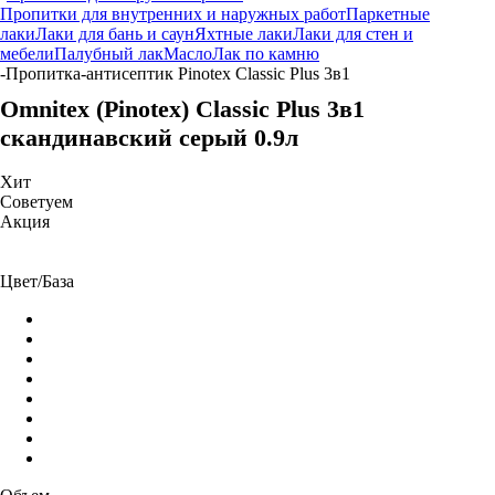
Пропитки для внутренних и наружных работ
Паркетные
лаки
Лаки для бань и саун
Яхтные лаки
Лаки для стен и
мебели
Палубный лак
Масло
Лак по камню
-
Пропитка-антисептик Pinotex Classic Plus 3в1
Omnitex (Pinotex) Classic Plus 3в1
скандинавский серый 0.9л
Хит
Советуем
Акция
Цвет/База