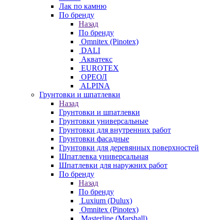
Лак по камню
По бренду
Назад
По бренду
Omnitex (Pinotex)
DALI
Акватекс
EUROTEX
ОРЕОЛ
ALPINA
Грунтовки и шпатлевки
Назад
Грунтовки и шпатлевки
Грунтовки универсальные
Грунтовки для внутренних работ
Грунтовки фасадные
Грунтовки для деревянных поверхностей
Шпатлевка универсальная
Шпатлевки для наружних работ
По бренду
Назад
По бренду
Luxium (Dulux)
Omnitex (Pinotex)
Masterline (Marshall)