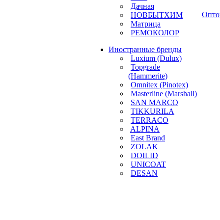
Дачная
Опто
НОВБЫТХИМ
Матрица
РЕМОКОЛОР
Иностранные бренды
Luxium (Dulux)
Topgrade
(Hammerite)
Omnitex (Pinotex)
Masterline (Marshall)
SAN MARCO
TIKKURILA
TERRACO
ALPINA
East Brand
ZOLAK
DOILID
UNICOAT
DESAN