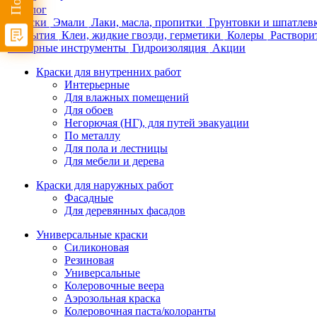
Каталог
Краски
Эмали
Лаки, масла, пропитки
Грунтовки и шпатлев
покрытия
Клеи, жидкие гвозди, герметики
Колеры
Раствори
Малярные инструменты
Гидроизоляция
Акции
Краски для внутренних работ
Интерьерные
Для влажных помещений
Для обоев
Негорючая (НГ), для путей эвакуации
По металлу
Для пола и лестницы
Для мебели и дерева
Краски для наружных работ
Фасадные
Для деревянных фасадов
Универсальные краски
Силиконовая
Резиновая
Универсальные
Колеровочные веера
Аэрозольная краска
Колеровочная паста/колоранты