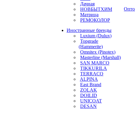
Дачная
Опто
НОВБЫТХИМ
Матрица
РЕМОКОЛОР
Иностранные бренды
Luxium (Dulux)
Topgrade
(Hammerite)
Omnitex (Pinotex)
Masterline (Marshall)
SAN MARCO
TIKKURILA
TERRACO
ALPINA
East Brand
ZOLAK
DOILID
UNICOAT
DESAN