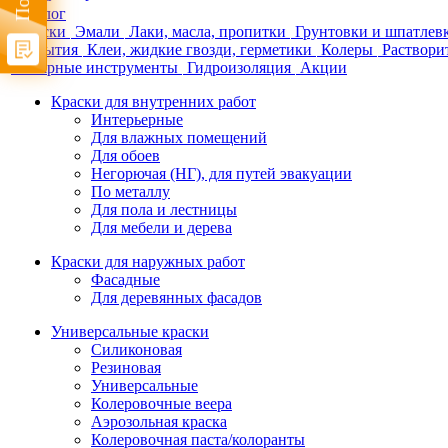
Каталог
Краски
Эмали
Лаки, масла, пропитки
Грунтовки и шпатлев
покрытия
Клеи, жидкие гвозди, герметики
Колеры
Раствори
Малярные инструменты
Гидроизоляция
Акции
Краски для внутренних работ
Интерьерные
Для влажных помещений
Для обоев
Негорючая (НГ), для путей эвакуации
По металлу
Для пола и лестницы
Для мебели и дерева
Краски для наружных работ
Фасадные
Для деревянных фасадов
Универсальные краски
Силиконовая
Резиновая
Универсальные
Колеровочные веера
Аэрозольная краска
Колеровочная паста/колоранты